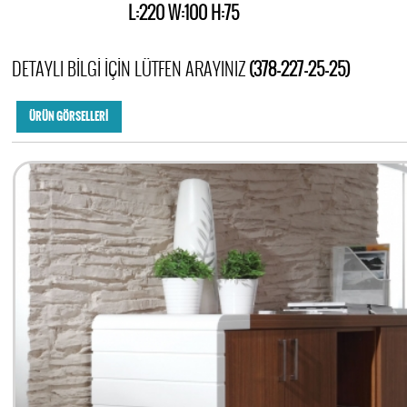
L:220 W:100 H:75
DETAYLI BİLGİ İÇİN LÜTFEN ARAYINIZ
(378-227-25-25)
ÜRÜN GÖRSELLERİ