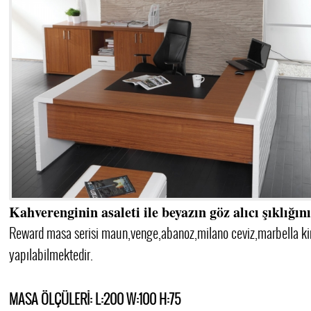
Kahverenginin asaleti ile beyazın göz alıcı şıklığını
Reward masa serisi maun,venge,abanoz,milano ceviz,marbella kira
yapılabilmektedir.
MASA ÖLÇÜLERİ: L:200 W:100 H:75