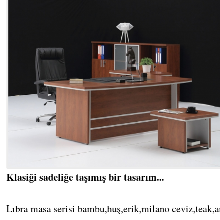
Klasiği sadeliğe taşımış bir tasarım...
Lıbra masa serisi bambu,huş,erik,milano ceviz,teak,an