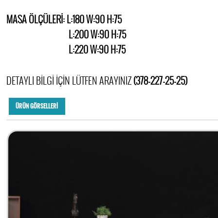
MASA ÖLÇÜLERİ: L:180 W:90 H:75
L:200 W:90 H:75
L:220 W:90 H:75
DETAYLI BİLGİ İÇİN LÜTFEN ARAYINIZ
(378-227-25-25)
ÜRÜN GÖRSELLERİ