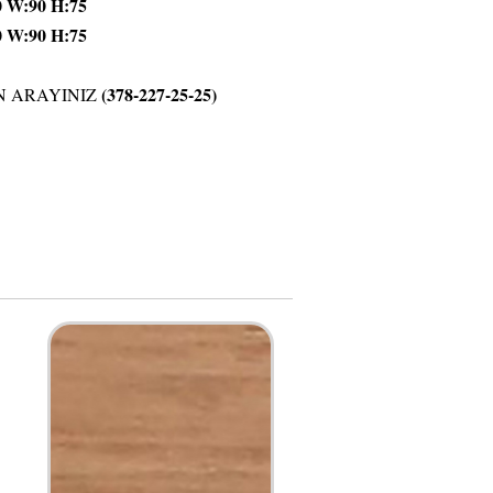
 H:75
 H:75
(378-227-25-25)
N ARAYINIZ