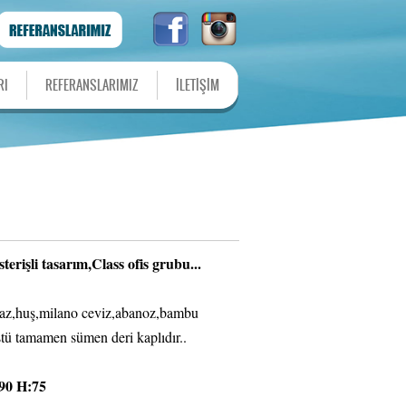
RI
REFERANSLARIMIZ
İLETİŞİM
terişli tasarım,Class ofis grubu...
iraz,huş,milano ceviz,abanoz,bambu
stü tamamen sümen deri kaplıdır..
0 H:75