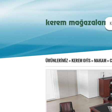
K
ÜRÜNLERİMİZ
»
KEREM OFİS
»
MAKAM
»
C