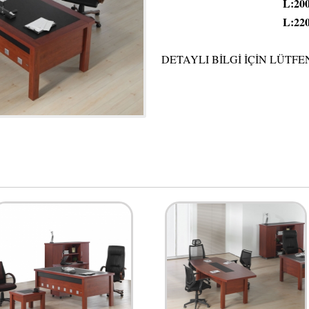
L:200 W:90
L:220 W:90
DETAYLI BİLGİ İÇİN LÜTFE