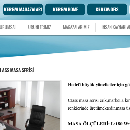
URUMSAL
ÜRÜNLERİMİZ
MAĞAZALARIMIZ
İNSAN KAYNAKLA
LASS MASA SERİSİ
Hedefi büyük yöneticiler için gös
Class masa serisi erik,marbella k
renklerinde üretilmektedir,masa ü
MASA ÖLÇÜLERİ: L:180 W:9