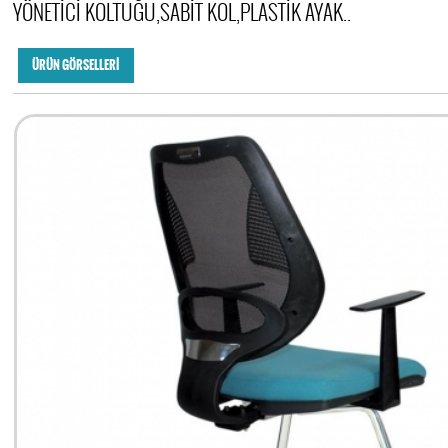
YÖNETİCİ KOLTUĞU,SABİT KOL,PLASTİK AYAK..
ÜRÜN GÖRSELLERİ