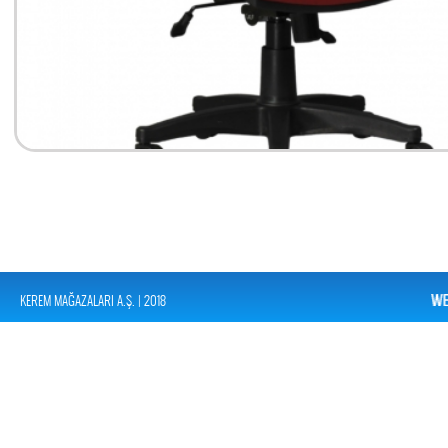
KEREM MAĞAZALARI A.Ş. | 2018