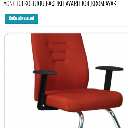
YÖNETİCİ KOLTUĞU,BAŞLIKLI,AYARLI KOL,KROM AYAK..
ÜRÜN GÖRSELLERİ