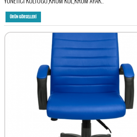
YÖNETİCİ KOLTUĞU,KROM KOL,KROM AYAK..
ÜRÜN GÖRSELLERİ