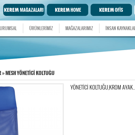
URUMSAL
ÜRÜNLERİMİZ
MAĞAZALARIMIZ
İNSAN KAYNAKLA
R
»
MESH YÖNETİCİ KOLTUĞU
YÖNETİCİ KOLTUĞU,KROM AYAK..