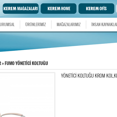
URUMSAL
ÜRÜNLERİMİZ
MAĞAZALARIMIZ
İNSAN KAYNAKLA
R
»
FUMO YÖNETİCİ KOLTUĞU
YÖNETİCİ KOLTUĞU KROM KOL,K