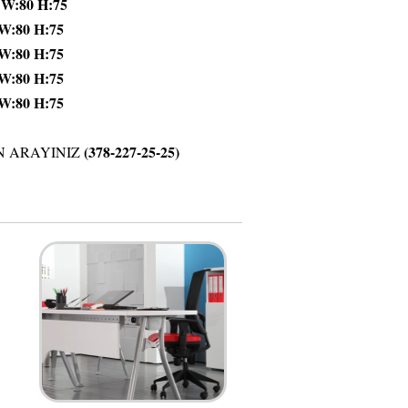
H:75
H:75
H:75
H:75
H:75
(378-227-25-25)
N ARAYINIZ