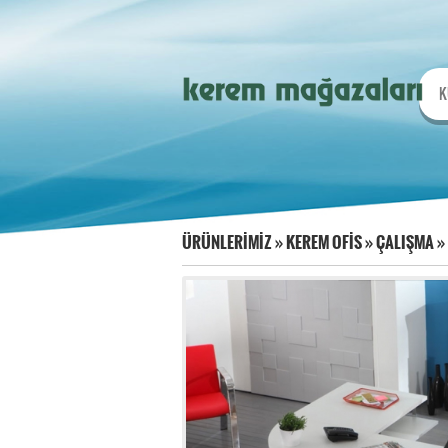
K
ÜRÜNLERİMİZ
»
KEREM OFİS
»
ÇALIŞMA
»