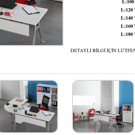
L:100 W:80 
L:120 W:80 
L:140 W:80 
L:160 W:80 
L:180 W:80 
DETAYLI BİLGİ İÇİN LÜTFE