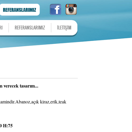
RI
REFERANSLARIMIZ
İLETİŞİM
am verecek tasarım...
amindir.Abanoz,açık kiraz,erik,teak
 H:75