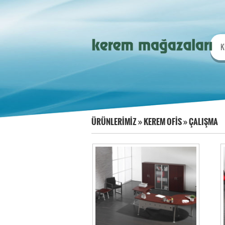
K
ÜRÜNLERİMİZ
»
KEREM OFİS
»
ÇALIŞMA