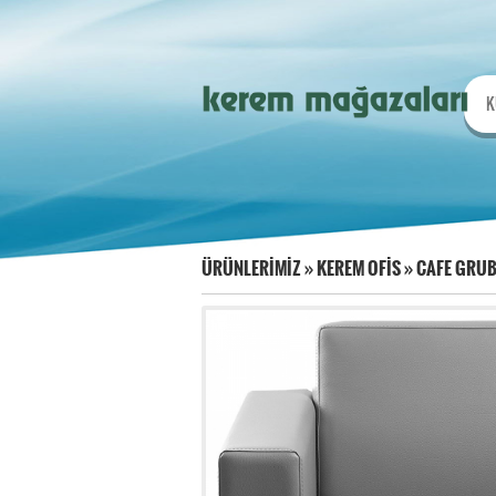
K
ÜRÜNLERİMİZ
»
KEREM OFİS
»
CAFE GRU