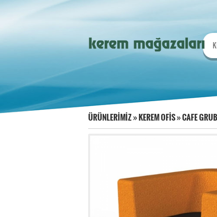
K
ÜRÜNLERİMİZ
»
KEREM OFİS
»
CAFE GRU