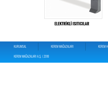
ELEKTRİKLİ ISITICILAR
KURUMSAL
KEREM MAĞAZALARI
KEREM 
KEREM MAĞAZALARI A.Ş. | 2018