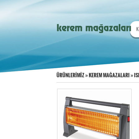
K
ÜRÜNLERİMİZ
»
KEREM MAĞAZALARI
»
IS