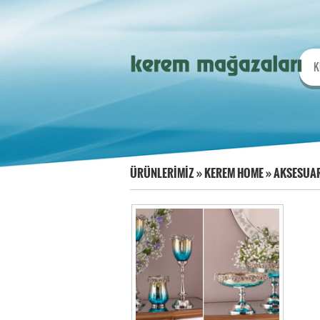
K
ÜRÜNLERİMİZ
»
KEREM HOME
»
AKSESUA