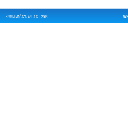
KEREM MAĞAZALARI A.Ş. | 2018