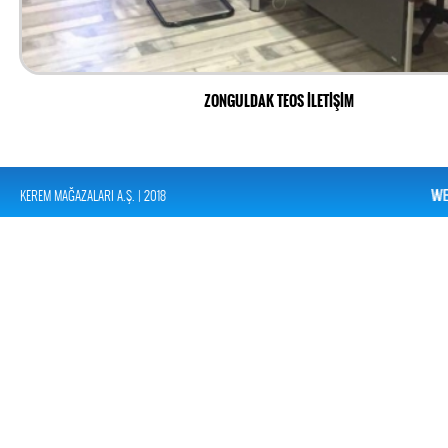
ZONGULDAK TEOS İLETİŞİM
KEREM MAĞAZALARI A.Ş. | 2018