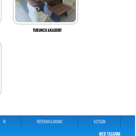
TURUNCU AKADEMİ
İK
REFERANSLARIMIZ
İLETİŞİM