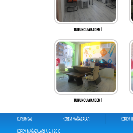
TURUNCU AKADEMİ
TURUNCU AKADEMİ
KURUMSAL
KEREM MAĞAZALARI
KEREM 
KEREM MAĞAZALARI A.Ş. | 2018