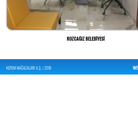
KOZCAĞIZ BELEDİYESİ
KEREM MAĞAZALARI A.Ş. | 2018