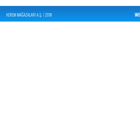
KEREM MAĞAZALARI A.Ş. | 2018