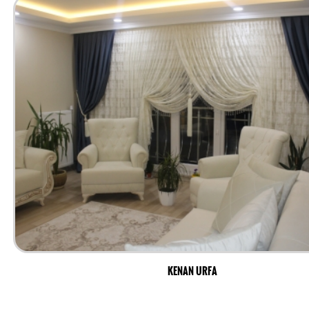
KENAN URFA