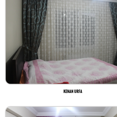
KENAN URFA