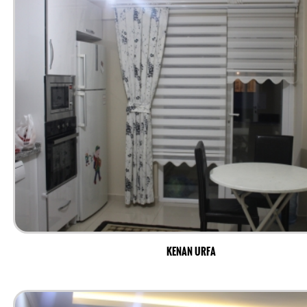
KENAN URFA