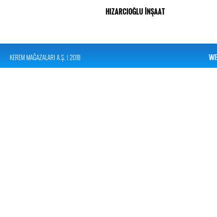
HIZARCIOĞLU İNŞAAT
KEREM MAĞAZALARI A.Ş. | 2018