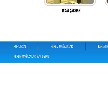
ERDAL ÇAKMAK
KURUMSAL
KEREM MAĞAZALARI
KEREM 
KEREM MAĞAZALARI A.Ş. | 2018