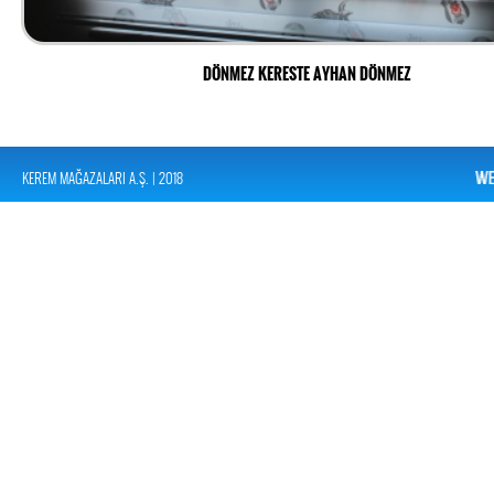
DÖNMEZ KERESTE AYHAN DÖNMEZ
KEREM MAĞAZALARI A.Ş. | 2018