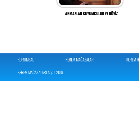
AKMAZLAR KUYUMCULUK VE DÖVİZ
KURUMSAL
KEREM MAĞAZALARI
KEREM 
KEREM MAĞAZALARI A.Ş. | 2018